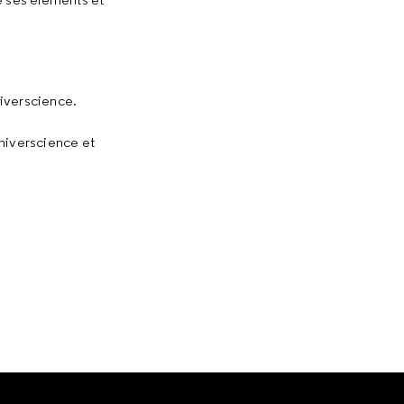
niverscience.
niverscience et