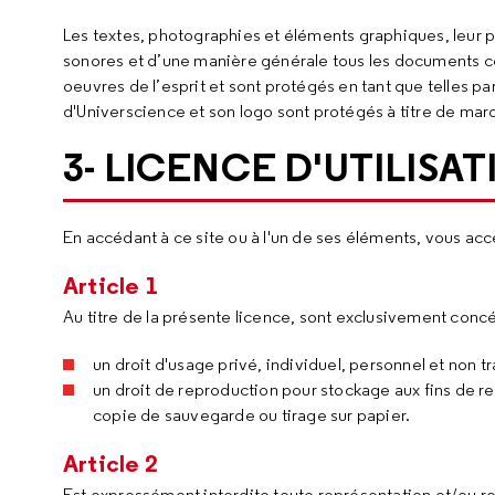
Les textes, photographies et éléments graphiques, leur p
sonores et d’une manière générale tous les documents con
oeuvres de l’esprit et sont protégés en tant que telles pa
d'Universcience et son logo sont protégés à titre de mar
3- LICENCE D'UTILISA
En accédant à ce site ou à l'un de ses éléments, vous ac
Article 1
Au titre de la présente licence, sont exclusivement concéd
un droit d'usage privé, individuel, personnel et non t
un droit de reproduction pour stockage aux fins de 
copie de sauvegarde ou tirage sur papier.
Article 2
Est expressément interdite toute représentation et/ou re