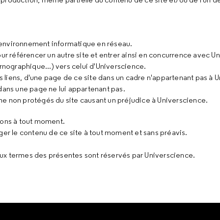
un environnement informatique en réseau.
ur référencer un autre site et entrer ainsi en concurrence avec U
pornographique...) vers celui d'Universcience.
liens, d'une page de ce site dans un cadre n'appartenant pas à U
dans une page ne lui appartenant pas.
e non protégés du site causant un préjudice à Universcience.
ions à tout moment.
ger le contenu de ce site à tout moment et sans préavis.
ux termes des présentes sont réservés par Universcience.