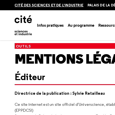
Retour
CITÉ DES SCIENCES ET DE L'INDUSTRIE
PALAIS DE LA 
en
haut
Infos pratiques
Au programme
Ressourc
Accueil
Mentions légales
OUTILS
MENTIONS LÉG
Éditeur
Directrice de la publication : Sylvie Retailleau
Ce site internet est un site officiel d’Universcience, éta
(EPPDCSI)