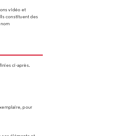
ions vidéo et
Ils constituent des
e nom
inies ci-après.
exemplaire, pour
e ses éléments et