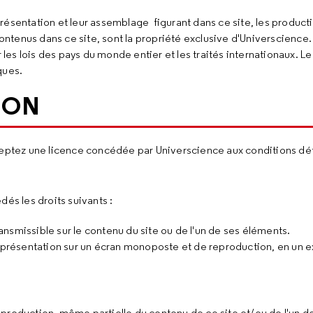
résentation et leur assemblage figurant dans ce site, les product
tenus dans ce site, sont la propriété exclusive d'Universcience. 
r les lois des pays du monde entier et les traités internationaux. L
ques.
TION
ceptez une licence concédée par Universcience aux conditions déf
és les droits suivants :
ransmissible sur le contenu du site ou de l'un de ses éléments.
représentation sur un écran monoposte et de reproduction, en un 
production, même partielle du contenu de ce site et/ou de l'un d