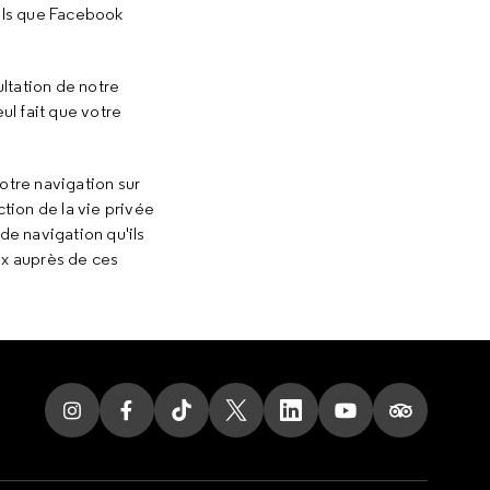
tels que Facebook
ultation de notre
ul fait que votre
otre navigation sur
tion de la vie privée
de navigation qu'ils
ix auprès de ces
Suivez nous sur Instagram
Suivez nous sur Facebook
Suivez nous sur Tik Tok
Suivez nous sur X
Suivez nous sur LinkedI
Suivez nous sur 
Suivez nous