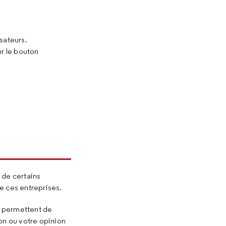
isateurs.
ur le bouton
 de certains
de ces entreprises.
us permettent de
on ou votre opinion