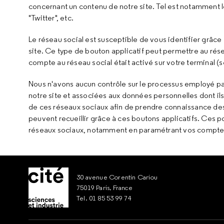
concernant un contenu de notre site. Tel est notamment l
"Twitter", etc.
Le réseau social est susceptible de vous identifier grâce 
site. Ce type de bouton applicatif peut permettre au résea
compte au réseau social était activé sur votre terminal (s
Nous n'avons aucun contrôle sur le processus employé par 
notre site et associées aux données personnelles dont ils
de ces réseaux sociaux afin de prendre connaissance des f
peuvent recueillir grâce à ces boutons applicatifs. Ces 
réseaux sociaux, notamment en paramétrant vos comptes 
30 avenue Corentin Cariou
75019 Paris, France
Tel. 01 85 53 99 74