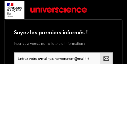
Soyez les premiers informés !
Inscrivez-vous à notre lettre d’information :
Plan du site
Accessibilité du site internet
Accessibilité : partiellement conforme
Mentions légales
Utilisation des cookies
Politique de confidentialité d'Universcience
Services Publics +
Crédits