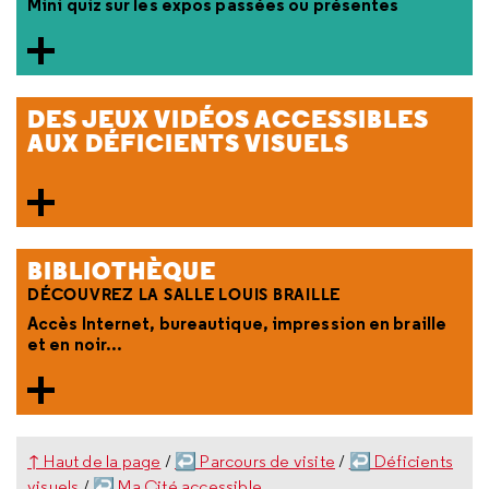
Mini quiz sur les expos passées ou présentes
DES JEUX VIDÉOS ACCESSIBLES
AUX DÉFICIENTS VISUELS
BIBLIOTHÈQUE
DÉCOUVREZ LA SALLE LOUIS BRAILLE
Accès Internet, bureautique, impression en braille
et en noir...
↑ Haut de la page
/
↩ Parcours de visite
/
↩ Déficients
visuels
/
↩ Ma Cité accessible