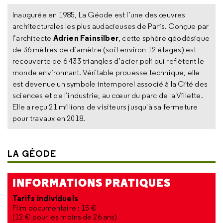
Inaugurée en 1985, La Géode est l’une des œuvres
architecturales les plus audacieuses de Paris. Conçue par
Adrien Fainsilber
l’architecte
, cette sphère géodésique
de 36 mètres de diamètre (soit environ 12 étages) est
recouverte de 6 433 triangles d’acier poli qui reflètent le
monde environnant. Véritable prouesse technique, elle
est devenue un symbole intemporel associé à la Cité des
sciences et de l’industrie, au cœur du parc de la Villette.
Elle a reçu 21 millions de visiteurs jusqu'à sa fermeture
pour travaux en 2018.
LA GÉODE
INFORMATIONS PRATIQUES
Tarifs individuels
Film documentaire :
15 €
(12 € pour les moins de 26 ans)