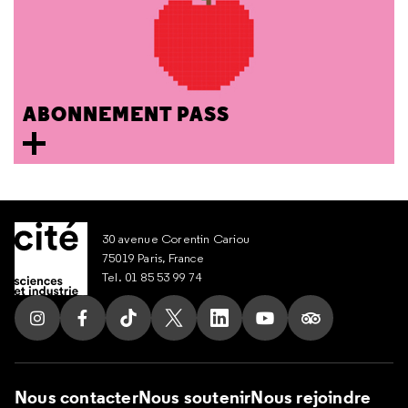
ABONNEMENT PASS
30 avenue Corentin Cariou
75019 Paris, France
Tel. 01 85 53 99 74
Suivez nous sur Instagram
Suivez nous sur Facebook
Suivez nous sur Tik Tok
Suivez nous sur X
Suivez nous sur LinkedIn
Suivez nous sur Yout
Suivez nous su
Nous contacter
Nous soutenir
Nous rejoindre