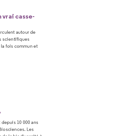
 vrai casse-
rculent autour de
s scientifiques
 la fois commun et
?
t depuis 10 000 ans
 Biosciences. Les