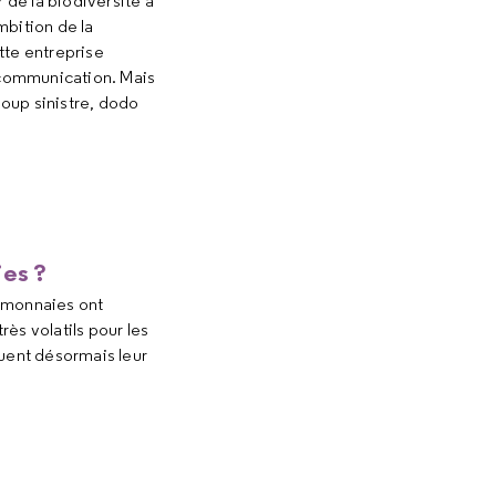
 de la biodiversité à
mbition de la
tte entreprise
 communication. Mais
loup sinistre, dodo
ies ?
tomonnaies ont
rès volatils pour les
ouent désormais leur