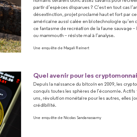
humains seraient donc assez savants pour recréer
partir d’espèces disparues ? C’est en tout cas l’a
désextinction, projet proclamé haut et fort par ce
américaine aussi calée en biotechnologie qu’en
ce fantasme de recréation de la faune sauvage – 
ou mammouth – résiste mal à l’analyse.
Une enquête de Magali Reinert
Quel avenir pour les cryptomonna
Depuis la naissance du bitcoin en 2009, les cryp
conquis toutes les sphères de l’économie. Actifs t
uns, révolution monétaire pour les autres, elles j
crédibilité.
Une enquête de Nicolas Sandanassamy