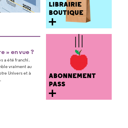
LIBRAIRIE
BOUTIQUE
re » en vue ?
s a été franchi.
mble vraiment au
tre Univers et à
ABONNEMENT
.
PASS