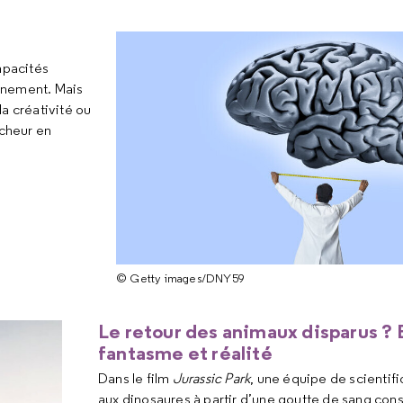
apacités
onnement. Mais
a créativité ou
rcheur en
© Getty images/DNY59
Le retour des animaux disparus ? 
fantasme et réalité
Dans le film
Jurassic Park
, une équipe de scientif
aux dinosaures à partir d’une goutte de sang con