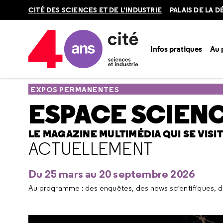
Retour
CITÉ DES SCIENCES ET DE L'INDUSTRIE
PALAIS DE LA 
en
haut
Infos pratiques
Au
Accueil
Au programme
Expos permanentes
Espace Scie
EXPOS PERMANENTES
ESPACE SCIENC
LE MAGAZINE MULTIMÉDIA QUI SE VISI
ACTUELLEMENT
Du 25 mars au 20 septembre 2026
Au programme : des enquêtes, des news scientifiques, de