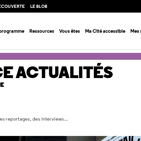
DÉCOUVERTE
LE BLOB
 programme
Ressources
Vous êtes
Ma Cité accessible
Mes 
nce Actualités
Actuellement
E ACTUALITÉS
TE
s reportages, des interviews...