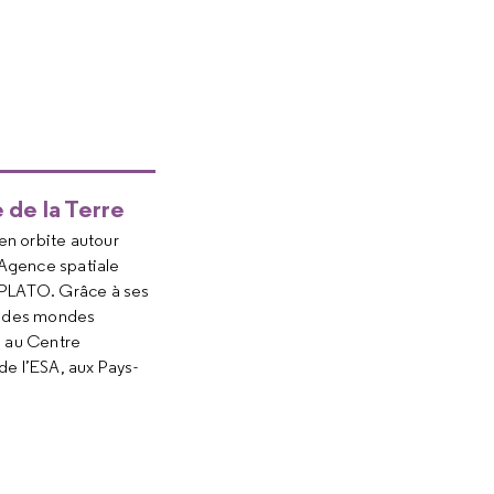
 de la Terre
en orbite autour
l’Agence spatiale
 PLATO. Grâce à ses
ra des mondes
e au Centre
e l’ESA, aux Pays-