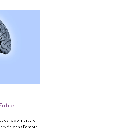
Entre
iques redonnait vie
servée dans l’ambre