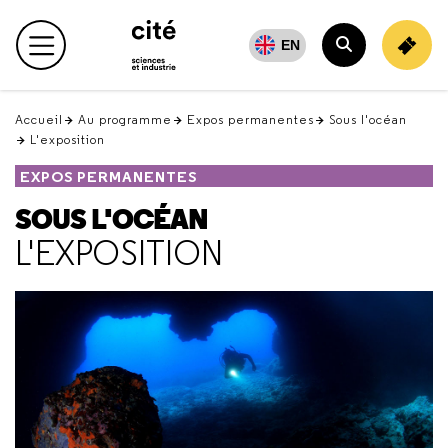
Retour
en
EN
Menu principal
haut
Rechercher
Accueil
Au programme
Expos permanentes
Sous l'océan
L'exposition
EXPOS PERMANENTES
SOUS L'OCÉAN
L'EXPOSITION