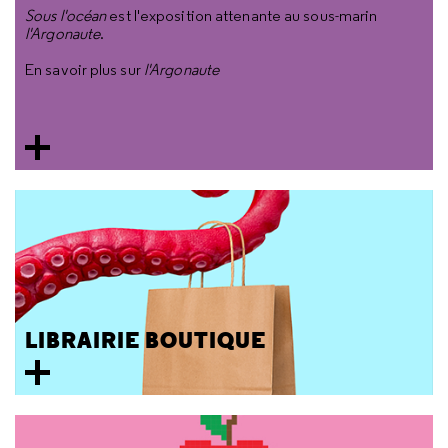
Sous l'océan
est l'exposition attenante au sous-marin
l'Argonaute
.
En savoir plus sur
l'Argonaute
LIBRAIRIE BOUTIQUE