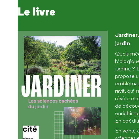
Le livre
Jardiner
jardin
Quels méc
biologiqu
jardine ? 
propose un
emblématiq
ravit, qui 
révèle et 
de découv
enrichir no
En coéditi
En vente à
sciences e