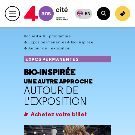
Retour
en
EN
Menu principal
haut
Rechercher
Accueil
Au programme
Expos permanentes
Bio-inspirée
Autour de l'exposition
EXPOS PERMANENTES
BIO-INSPIRÉE
UNE AUTRE APPROCHE
AUTOUR DE
L'EXPOSITION
Achetez votre billet