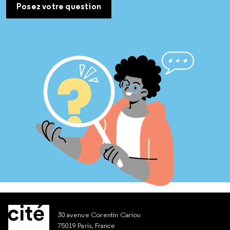
Posez votre question
30 avenue Corentin Cariou
75019 Paris, France