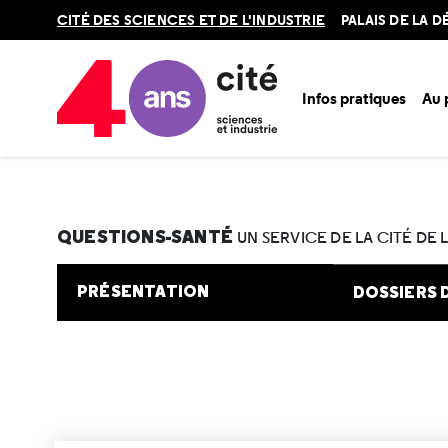
Retour
CITÉ DES SCIENCES ET DE L'INDUSTRIE
PALAIS DE LA 
en
haut
Infos pratiques
Au
Accueil
Au programme
Cité de la santé
Une question e
QUESTIONS-SANTÉ
UN SERVICE DE LA CITÉ DE 
PRÉSENTATION
DOSSIERS 