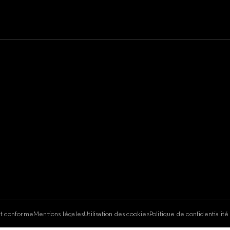
e
nt conforme
Mentions légales
Utilisation des cookies
Politique de confidentialit