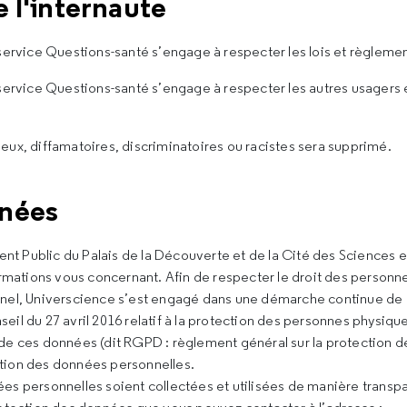
e l'internaute
ervice Questions-santé s’engage à respecter les lois et règlemen
ervice Questions-santé s’engage à respecter les autres usagers et
ux, diffamatoires, discriminatoires ou racistes sera supprimé.
nnées
ent Public du Palais de la Découverte et de la Cité des Sciences
ormations vous concernant. Afin de respecter le droit des personn
nel, Universcience s’est engagé dans une démarche continue de
l du 27 avril 2016 relatif à la protection des personnes physiqu
n de ces données (dit RGPD : règlement général sur la protection d
ection des données personnelles.
s personnelles soient collectées et utilisées de manière transpa