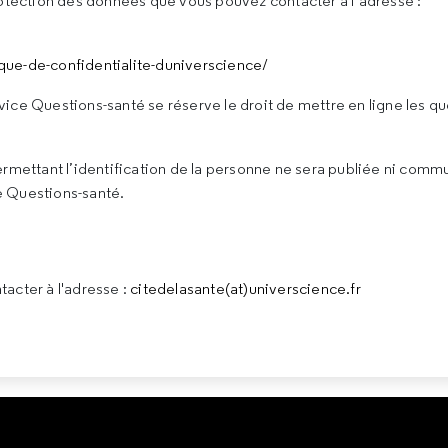
otection des données que vous pouvez contacter à l’adresse :
ique-de-confidentialite-duniverscience/
rvice Questions-santé se réserve le droit de mettre en ligne les qu
rmettant l’identification de la personne ne sera publiée ni comm
ce Questions-santé.
acter à l'adresse :
citedelasante(at)universcience.fr