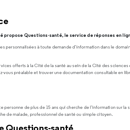
ice
té propose Questions-santé, le service de réponses en ligne
es personnalisées à toute demande d’information dans le domaine
ces offerts à la Cité de la santé au sein de la Cité des sciences e
ez-vous préalable et trouver une documentation consultable en li
e personne de plus de 15 ans qui cherche de l’information sur la
oche de malade, professionnel de santé ou simple citoyen.
e Questions-santé