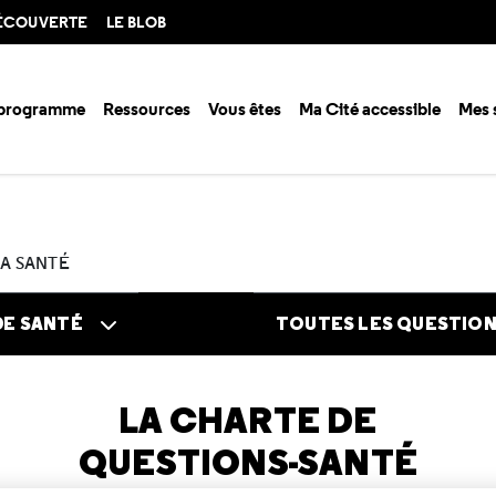
DÉCOUVERTE
LE BLOB
 programme
Ressources
Vous êtes
Ma Cité accessible
Mes 
n santé ?
Questions santé
Posez votre question
LA SANTÉ
DE SANTÉ
TOUTES LES QUESTIO
LA CHARTE DE
QUESTIONS-SANTÉ