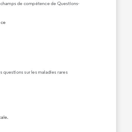
es champs de compétence de Questions-
nce
s questions sur les maladies rares
cale.