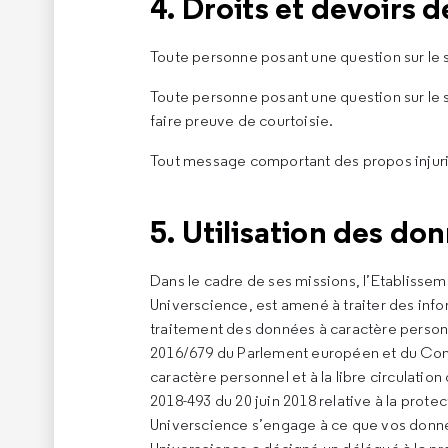
4. Droits et devoirs d
Toute personne posant une question sur le s
Toute personne posant une question sur le s
faire preuve de courtoisie.
Tout message comportant des propos injurie
5. Utilisation des do
Dans le cadre de ses missions, l’Etablissem
Universcience, est amené à traiter des inf
traitement des données à caractère person
2016/679 du Parlement européen et du Consei
caractère personnel et à la libre circulatio
2018-493 du 20 juin 2018 relative à la prot
Universcience s’engage à ce que vos donnée