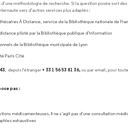
d’une méthodologie de recherche. Si la question posée sort d
nternaute vers d’autres services plus adaptés :
thécaires À Distance, service de la Bibliothèque nationale de Fra
distance piloté par la Bibliothèque publique d’information
ionnels de la Bibliothèque municipale de Lyon
té Paris Cité
 43
+ 33 1 56 53 81 36,
, depuis l'étranger
ou par email, pour toute
pose pas :
ptions médicamenteuses. Il ne s’agit pas d’une consultation médi
raphies exhaustives