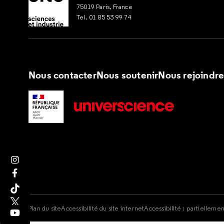
75019 Paris, France
Tel. 01 85 53 99 74
Nous contacter
Nous soutenir
Nous rejoindr
Suivez nous sur Instagram
Suivez nous sur Facebook
Suivez nous sur Tik Tok
Suivez nous sur X
Plan du site
Accessibilité du site internet
Accessibilité : partielleme
Suivez nous sur Youtube