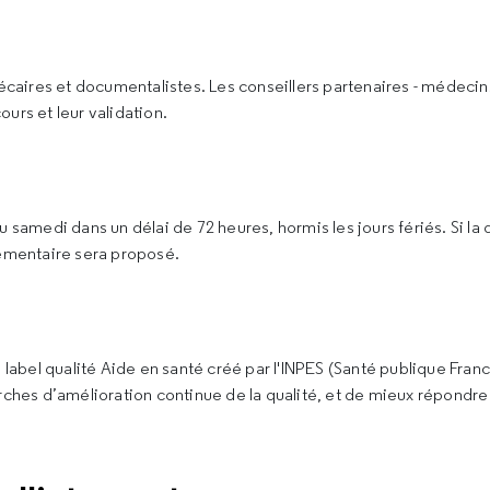
écaires et documentalistes. Les conseillers partenaires - médecin
urs et leur validation.
 samedi dans un délai de 72 heures, hormis les jours fériés. Si la
lémentaire sera proposé.
 label qualité Aide en santé créé par l'INPES (Santé publique Fran
rches d’amélioration continue de la qualité, et de mieux répondr