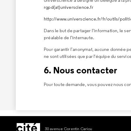
Universcience a désigné un délégué à la pr
rgpd(at)universcience.fr
http://www.universcience.fr/fr/outils/polit
Dans le but de partager l’information, le se
préalable de l’internaute.
Pour garantir l’anonymat, aucune donnée pe
ne sont utilisées que par l'équipe du servi
6. Nous contacter
Pour toute demande, vous pouvez nous cont
30 avenue Corentin Cariou