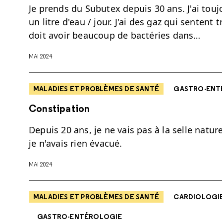
Je prends du Subutex depuis 30 ans. J'ai touj
un litre d'eau / jour. J'ai des gaz qui senten
doit avoir beaucoup de bactéries dans…
MAI 2024
MALADIES ET PROBLÈMES DE SANTÉ
GASTRO-ENT
Constipation
Depuis 20 ans, je ne vais pas à la selle natu
je n'avais rien évacué.
MAI 2024
MALADIES ET PROBLÈMES DE SANTÉ
CARDIOLOGIE
GASTRO-ENTÉROLOGIE