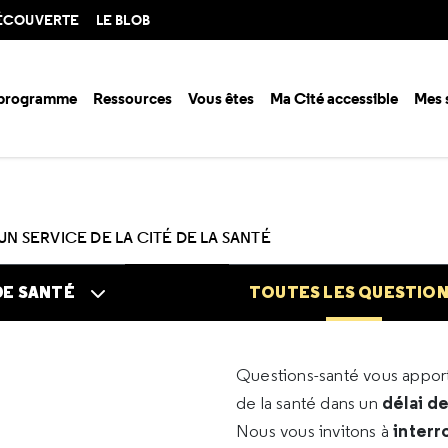
DÉCOUVERTE
LE BLOB
 programme
Ressources
Vous êtes
Ma Cité accessible
Mes 
n santé ?
Questions santé
Toutes les questions
UN SERVICE DE LA CITÉ DE LA SANTÉ
DE SANTÉ
TOUTES LES QUESTIO
Questions-santé vous appo
délai d
de la santé dans un
interr
Nous vous invitons à