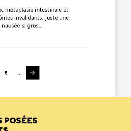
c métaplasie intestinale et
mes invalidants, juste une
 nausée si gros…
Page
Next page
5
…
S POSÉES
ES