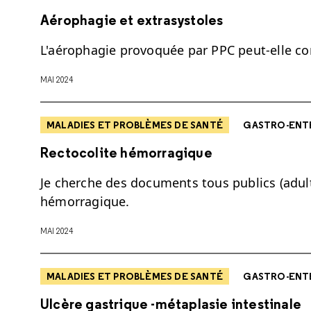
Aérophagie et extrasystoles
L'aérophagie provoquée par PPC peut-elle co
MAI 2024
MALADIES ET PROBLÈMES DE SANTÉ
GASTRO-ENT
Rectocolite hémorragique
Je cherche des documents tous publics (adulte
hémorragique.
MAI 2024
MALADIES ET PROBLÈMES DE SANTÉ
GASTRO-ENT
Ulcère gastrique -métaplasie intestinale