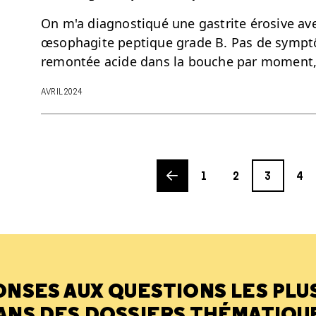
On m'a diagnostiqué une gastrite érosive ave
œsophagite peptique grade B. Pas de symptô
remontée acide dans la bouche par moment,
AVRIL 2024
Previous page
Page
Page
Page
Page
1
2
3
4
ONSES AUX QUESTIONS LES PLU
ANS DES DOSSIERS THÉMATIQU