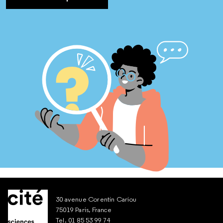
30 avenue Corentin Cariou
75019 Paris, France
Tel. 01 85 53 99 74