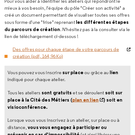
Pour vous aider à identifier les ateliers qui répondront le
mieux à vos besoin, l'équipe du pôle "Créer son activité" a
créé un document permettant de visualiser toutes ses offres
les différentes étapes
sous forme d'une "frise" reprenant
du parcours de création
. N'hésitez pas à la consulter via le
lien de téléchargement ci-dessous !
Des offres pour chaque étape de votre parcours de
création (pdf, 164,96 Ko)
sur place
lien
Vous pouvez vous inscrire
ou grâce au
indiqué pour chaque atelier.
sont gratuits
soit sur
Tous les ateliers
et se déroulent
place à la Cité des Métiers (
plan en lien
) soit en
visioconférence.
Lorsque vous vous inscrivez à un atelier, sur place ou à
vous vous engagez à participer ou
distance,
prévenir en cas d'impossibilité
(et ainsi libérer une