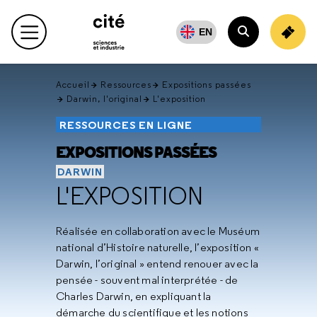
Retour
en
EN
Menu principal
haut
Rechercher
Accueil
Ressources
Expositions passées
Darwin, l'original
L'exposition
RESSOURCES EN LIGNE
EXPOSITIONS PASSÉES
DARWIN
L'EXPOSITION
Réalisée en collaboration avec le Muséum
national d’Histoire naturelle, l’exposition «
Darwin, l’original » entend renouer avec la
pensée - souvent mal interprétée - de
Charles Darwin, en expliquant la
démarche du scientifique et les notions