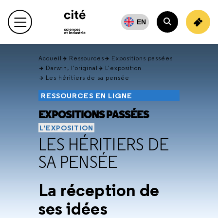
Retour
en
EN
Menu principal
haut
Rechercher
Accueil
Ressources
Expositions passées
Darwin, l'original
L'exposition
Les héritiers de sa pensée
RESSOURCES EN LIGNE
EXPOSITIONS PASSÉES
L'EXPOSITION
LES HÉRITIERS DE
SA PENSÉE
La réception de
ses idées