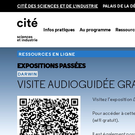
Retour
CITÉ DES SCIENCES ET DE L'INDUSTRIE
PALAIS DE LA 
en
haut
Infos pratiques
Au programme
Ressourc
Accueil
Ressources
Expositions passées
Darwin, l'origin
RESSOURCES EN LIGNE
EXPOSITIONS PASSÉES
DARWIN
VISITE AUDIOGUIDÉE GR
Visitez l’exposition
D
Pour accéder à cette 
(wifi gratuit).
Il est également pos