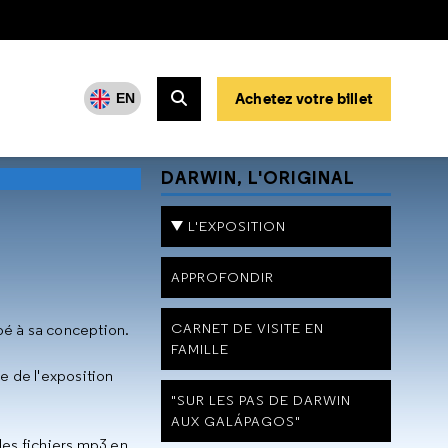
Achetez votre billet
EN
Rechercher
DARWIN, L'ORIGINAL
L'EXPOSITION
APPROFONDIR
CARNET DE VISITE EN
pé à sa conception.
FAMILLE
ée de l'exposition
"SUR LES PAS DE DARWIN
AUX GALÁPAGOS"
des fichiers mp3 en