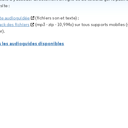
site :
ite audioguidée
(fichiers son et texte) ;
ack des fichiers
(mp3 - zip - 10,9 Mo) sur tous supports mobiles
r).
 les audioguides disponibles