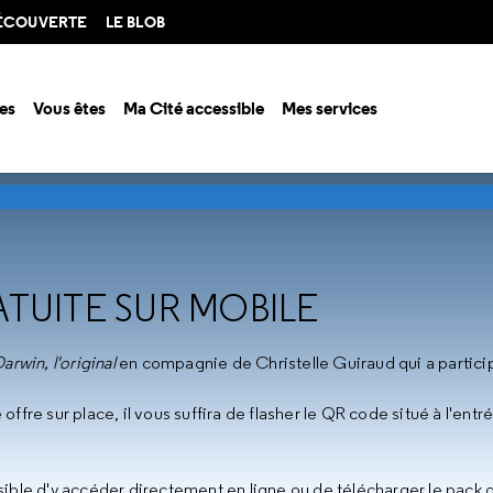
DÉCOUVERTE
LE BLOB
es
Vous êtes
Ma Cité accessible
Mes services
al
Visite audioguidée gratuite sur mobile
ATUITE SUR MOBILE
arwin, l'original
en compagnie de Christelle Guiraud qui a partici
offre sur place, il vous suffira de flasher le QR code situé à l'entr
sible d'y accéder directement en ligne ou de télécharger le pack 