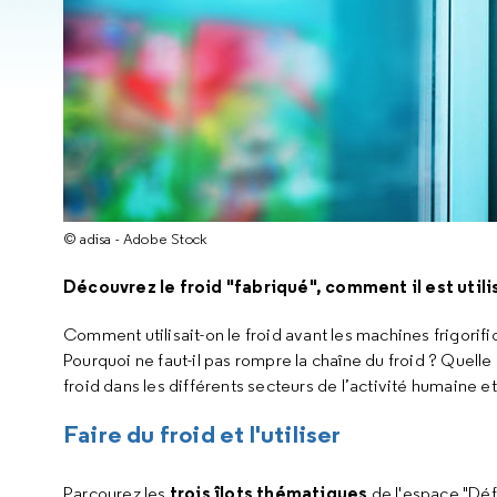
© adisa - Adobe Stock
Découvrez le froid "fabriqué", comment il est utili
Comment utilisait-on le froid avant les machines frigorifi
Pourquoi ne faut-il pas rompre la chaîne du froid ? Quelle
froid dans les différents secteurs de l’activité humaine e
Faire du froid et l'utiliser
trois îlots thématiques
Parcourez les
de l'espace "Défi