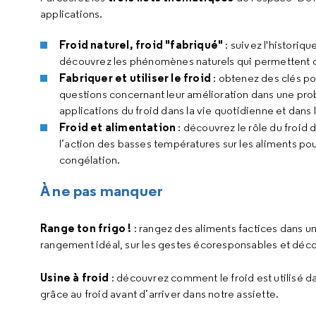
applications.
Froid naturel, froid "fabriqué"
: suivez l'historiqu
découvrez les phénomènes naturels qui permettent d
Fabriquer et utiliser le froid
: obtenez des clés po
questions concernant leur amélioration dans une p
applications du froid dans la vie quotidienne et dans l
Froid et alimentation
: découvrez le rôle du froi
l’action des basses températures sur les aliments pou
congélation.
À ne pas manquer
Range ton frigo !
: rangez des aliments factices dans un
rangement idéal, sur les gestes écoresponsables et dé
Usine à froid
: découvrez comment le froid est utilisé da
grâce au froid avant d’arriver dans notre assiette.