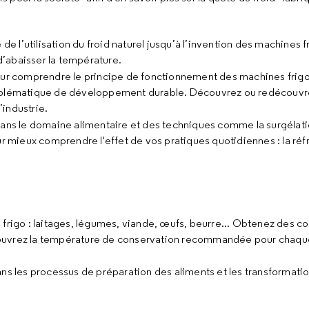
e de l’utilisation du froid naturel jusqu’à l’invention des machines f
’abaisser la température.
ur comprendre le principe de fonctionnement des machines frigor
roblématique de développement durable. Découvrez ou redécouv
’industrie.
d dans le domaine alimentaire et des techniques comme la surgéla
r mieux comprendre l'effet de vos pratiques quotidiennes : la réfr
 frigo : laitages, légumes, viande, œufs, beurre... Obtenez des con
couvrez la température de conservation recommandée pour chaqu
ns les processus de préparation des aliments et les transformatio