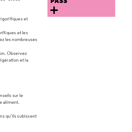
PASS
rigorifiques et
ifiques et les
rez les nombreuses
tion. Observez
igération et la
seils sur le
e aliment.
ns qu’ils subissent