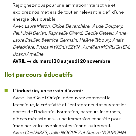
Rejoignez-nous pour une animation interactive et
explorez nos métiers de tout en relevant le défi d’une
énergie plus durable !
Avec
Laura Maton, Chloé Deverchère, Aude Coupery,
Paul-Joël Derian, Raphaelle Girerd, Cecile Gateau, Anne-
Laure Daulier, Beatrice Germain, Hélène Taboury, Anais
Deladrière, Prisca NYKOLYSZYN , Aurélien MORLIGHEM,
Joann Ameline
AVRIL → du mardi 18 au jeudi 20 novembre
Ilot parcours éducatifs
L’industrie, un terrain d’avenir
Avec TharGo et Origin, découvrez comment la
technique, la créativité et l’entrepreneuriat ouvrent les
portes de l’industrie. Formation, parcours inspirants,
pièces mécaniques… une immersion concrète pour
imaginer votre avenir professionnel autrement.
Avec
Gael RIBES, Julie NOGUEZ et Steeve NOUPOHM