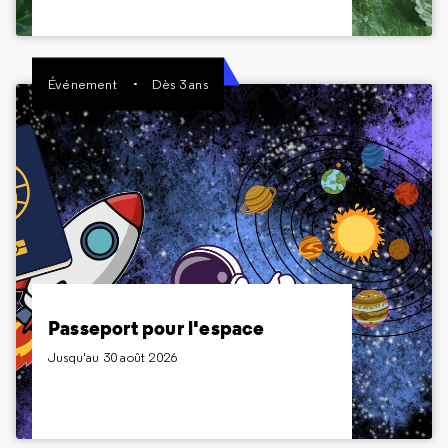
Inclus dans le billet Expositions
Événement
Dès 3 ans
Passeport pour l'espace
Jusqu'au 30 août 2026
Dès 3 ans
Parés au décollage ? Découvrez des activités
estivales pour les plus jeunes sur le thème de
l'espace !
Passeport pour l'espace
Jusqu'au 30 août 2026
Gratuit