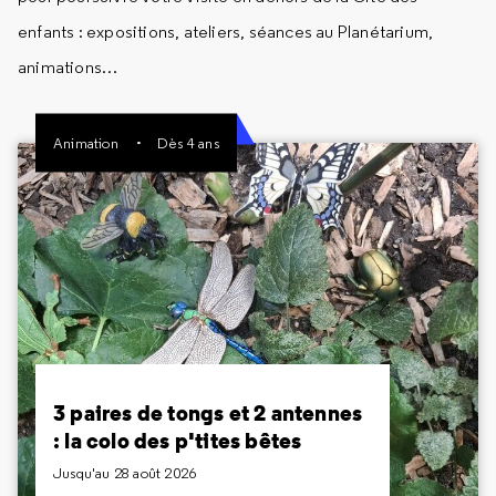
enfants : expositions, ateliers, séances au Planétarium,
animations…
Animation
Dès 4 ans
3 paires de tongs et 2
antennes : la colo des p'tites
bêtes
Jusqu'au 28 août 2026
Dès 4 ans
Qu'ils volent, marchent ou sautent, apprenez à
3 paires de tongs et 2 antennes
reconnaître les insectes et découvrez leurs rôles
: la colo des p'tites bêtes
indispensables dans la nature.
Jusqu'au 28 août 2026