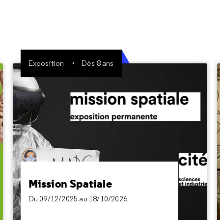
Exposition
Dès 8 ans
Mission Spatiale
Du 09/12/2025 au 18/10/2026
Quittez la Terre pour explorer les enjeux de la
conquête spatiale, en devenant tour à tour un
voyageur, un explorateur, un acteur et un
observateur de l’espace.
Mission Spatiale
Du 09/12/2025 au 18/10/2026