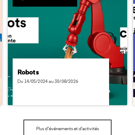
Robots
Du 14/05/2024 au 30/08/2026
Qu'est-ce qu'un robot exactement ? Comment
fonctionne cette machine si fascinante ? À quoi
peut servir un robot ? Les robots vont-ils
modifier notre quotidien ? Sommes-nous prêts à
les accepter ?
Robots
Du 14/05/2024 au 30/08/2026
Plus d’événements et d'activités