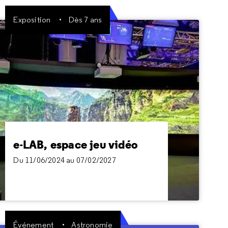
Exposition
Dès 7 ans
e-LAB, espace jeu vidéo
Du 11/06/2024 au 07/02/2027
Immersif, évolutif, ludique et informatif, l’e-LAB
explore le jeu vidéo sous toutes ses facettes :
ses technologies, ses métiers, son impact sur la
société.
e-LAB, espace jeu vidéo
Du 11/06/2024 au 07/02/2027
Événement
Astronomie