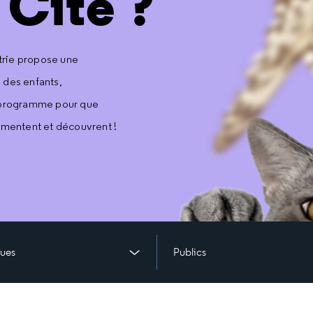
 Cité ?
strie propose une
é des enfants,
n programme pour que
rimentent et découvrent !
ues
Publics