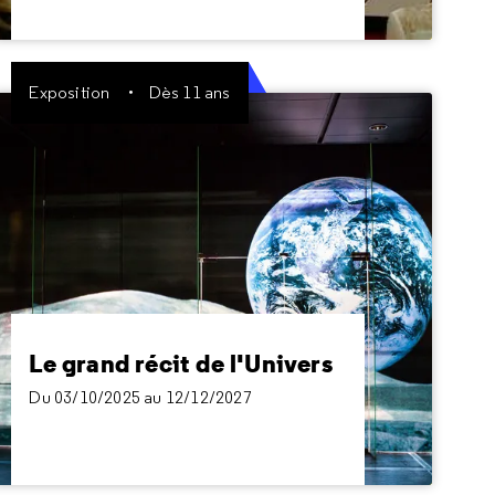
Exposition
Dès 11 ans
Le grand récit de l'Univers
Du 03/10/2025 au 12/12/2027
Une enquête passionnante pour découvrir la
généalogie de la matière, en remontant le
temps jusqu'à la formation des tout premiers
atomes, voilà 13,7 milliards d'années.
Le grand récit de l'Univers
Du 03/10/2025 au 12/12/2027