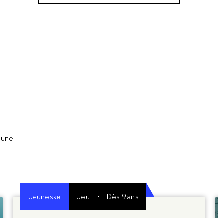
 une
Jeunesse
Jeu
Dès 9 ans