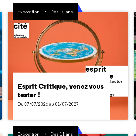
Exposition
Dès 10 ans
Esprit Critique, venez vous
tester !
Du 07/07/2026 au 01/07/2027
Info ou intox ? Intuition ou piège ? Votre cerveau
est-il toujours un bon allié ?
Esprit Critique, venez vous
tester !
Du 07/07/2026 au 01/07/2027
Exposition
Dès 11 ans