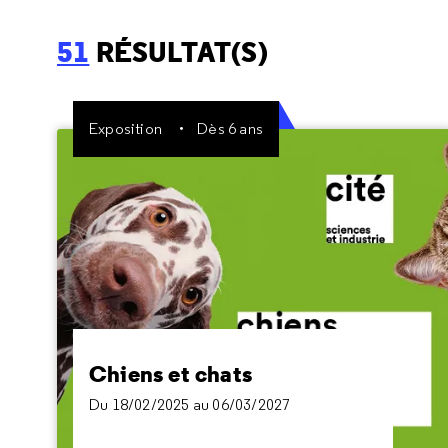
51
RÉSULTAT(S)
Exposition
Dès 6 ans
Chiens et chats
Du 18/02/2025 au 06/03/2027
Vous pensez connaître les chiens et chats ? Ce
n'est peut-être pas le cas, vous le comprendrez
en vous amusant au cours de la visite de
l'exposition.
Chiens et chats
Du 18/02/2025 au 06/03/2027