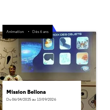
Animation
Dès 6 ans
Mission Bellona
Du 06/04/2025 au 13/09/2026
La mission Bellona a été annoncée. Une équipe
de spationautes va être envoyée dans l’espace
plus loin que là où l’humain n’est jamais allé. Ils
ont besoin de vous !
Mission Bellona
Du 06/04/2025 au 13/09/2026