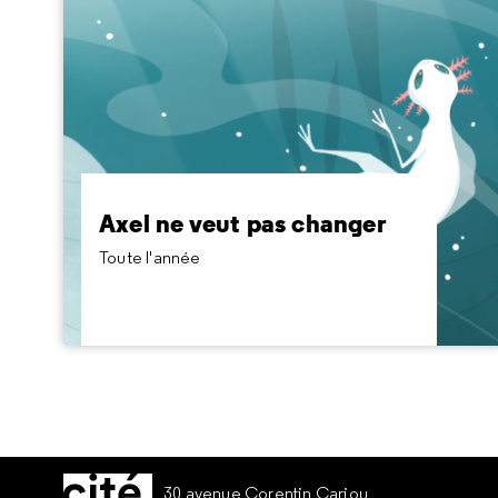
Axel ne veut pas changer
Toute l'année
À partir de 6 ans
Un conte interactif illustré avec des mini-jeux et
des quiz pour aider les enfants à appréhender le
changement, dès 6 ans.
Axel ne veut pas changer
Toute l'année
1,90 €
30 avenue Corentin Cariou