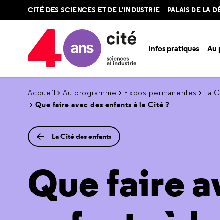
Retour
CITÉ DES SCIENCES ET DE L'INDUSTRIE
PALAIS DE LA 
en
haut
Infos pratiques
Au
Accueil
Au programme
Expos permanentes
La C
Que faire avec des enfants à la Cité ?
La Cité des enfants
Que faire a