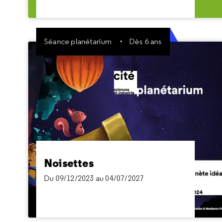
Séance planétarium
Dès 6 ans
Noisettes
Du 09/12/2023 au 04/07/2027
Noisettes raconte l’histoire de Nino et Lili, deux
écureuils fans de noisettes, au point de décider
un jour d’aller dans l’espace voir s’il n’y en aurait
pas de meilleures ...
Noisettes
Du 09/12/2023 au 04/07/2027