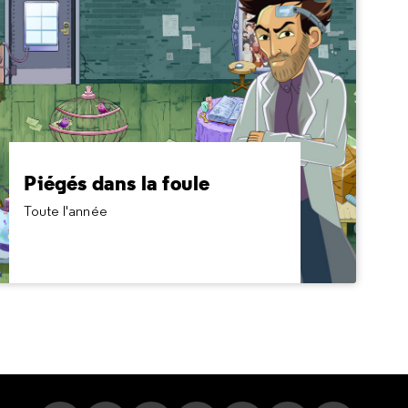
Piégés dans la foule
Toute l'année
À partir de 11 ans
Dans cet escape game collaboratif en ligne, le
compte à rebours est une foule de plus en plus
dense. Pour vous libérer, vous devez, ensemble,
Piégés dans la foule
réussir 6 épreuves. Comment votre équipe va-t-
Toute l'année
elle s’organiser ?
1,90 €