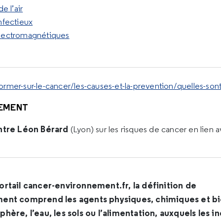
de l’air
infectieux
électromagnétiques
rmer-sur-le-cancer/les-causes-et-la-prevention/quelles-son
EMENT
tre Léon Bérard
(Lyon) sur les risques de cancer en lien 
ortail cancer-environnement.fr, la définition de
ment comprend les agents physiques, chimiques et b
phère, l’eau, les sols ou l’alimentation, auxquels les 