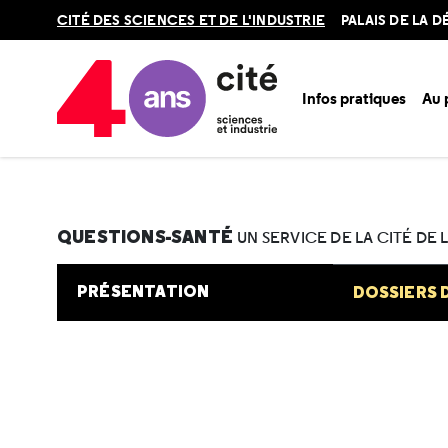
Retour
CITÉ DES SCIENCES ET DE L'INDUSTRIE
PALAIS DE LA 
en
haut
Infos pratiques
Au
Accueil
Au programme
Cité de la santé
Une question e
QUESTIONS-SANTÉ
UN SERVICE DE LA CITÉ DE 
PRÉSENTATION
DOSSIERS 