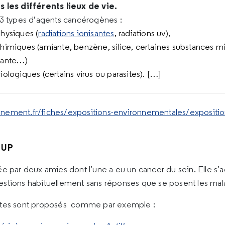
 les différents lieux de vie.
3 types d’agents cancérogènes :
physiques (
radiations ionisantes
, radiations uv),
chimiques (amiante, benzène, silice, certaines substances mi
iante…)
iologiques (certains virus ou parasites). […]
nnement.fr/fiches/expositions-environnementales/expositi
 UP
ée par deux amies dont l’une a eu un cancer du sein. Elle s
estions habituellement sans réponses que se posent les mal
uêtes sont proposés comme par exemple :