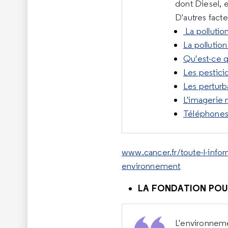
dont Diesel, 
D'autres fact
La pollution
La pollution 
Qu'est-ce q
Les pestici
Les perturb
L'imagerie
Téléphones 
www.cancer.fr/toute-l-inform
environnement
LA FONDATION POU
L'environneme