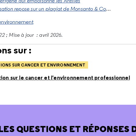
rigène qui empoisonne les Antilles
isation repose sur un plagiat de Monsanto & Co
…
=environnement
2 ; Mise à jour : avril 2026.
ns sur :
TIONS SUR CANCER ET ENVIRONNEMENT
ion sur le cancer et l’environnement professionnel
LES QUESTIONS ET RÉPONSES 