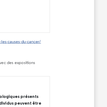
t-les-causes-du-cancer/
avec des expositions
iologiques présents
individus peuvent être