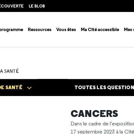
DÉCOUVERTE
LE BLOB
 programme
Ressources
Vous êtes
Ma Cité accessible
Mes 
n santé ?
Questions santé
Cancers
Je cherche des informations s
LA SANTÉ
DE SANTÉ
TOUTES LES QUESTIO
CANCERS
Dans le cadre de l'expositi
17 septembre 2023 à la Cité 