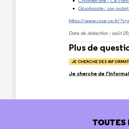
Chlordécone : Ce cancé
Glyphosate : son autor
https://www.rose-up.fr/?s
Date de rédaction : août 202
Plus de questio
JE CHERCHE DES INFORMA
Je cherche de l’informat
TOUTES 