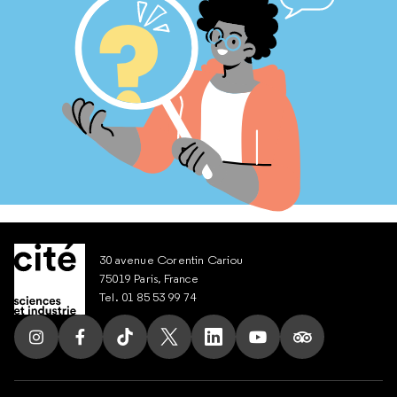
30 avenue Corentin Cariou
75019 Paris, France
Tel. 01 85 53 99 74
Suivez nous sur Instagram
Suivez nous sur Facebook
Suivez nous sur Tik Tok
Suivez nous sur X
Suivez nous sur LinkedIn
Suivez nous sur Yout
Suivez nous su