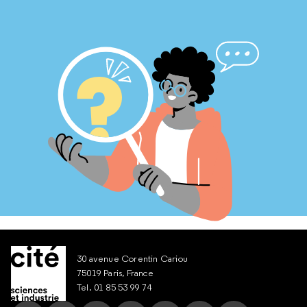
30 avenue Corentin Cariou
75019 Paris, France
Tel. 01 85 53 99 74