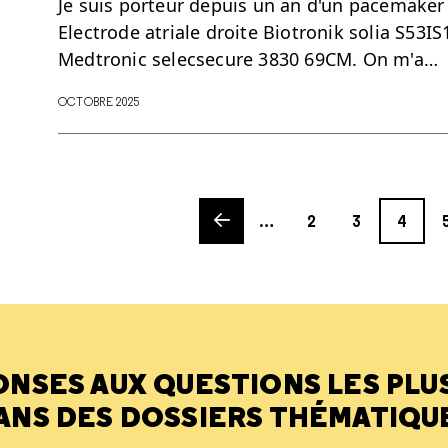
Je suis porteur depuis un an d'un pacemaker :
Electrode atriale droite Biotronik solia S53IS
Medtronic selecsecure 3830 69CM. On m'a…
OCTOBRE 2025
Previous page
Page
Page
Page
Pa
…
2
3
4
ONSES AUX QUESTIONS LES PLU
ANS DES DOSSIERS THÉMATIQU