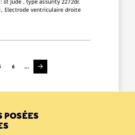
 st Jude , type assurity 2272dr.
1, Electrode ventriculaire droite
ge
Page
Next page
5
6
…
S POSÉES
ES