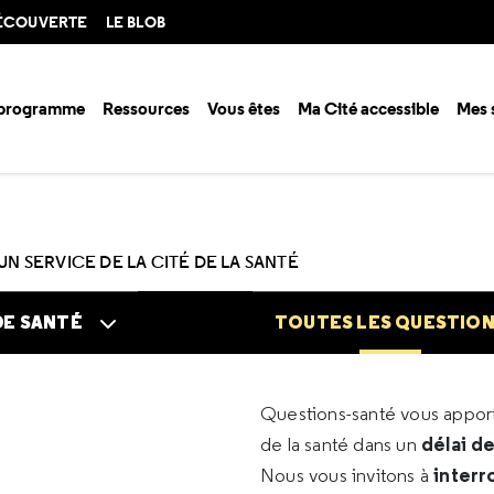
DÉCOUVERTE
LE BLOB
 programme
Ressources
Vous êtes
Ma Cité accessible
Mes 
n santé ?
Questions santé
Toutes les questions
UN SERVICE DE LA CITÉ DE LA SANTÉ
DE SANTÉ
TOUTES LES QUESTIO
Questions-santé vous appo
délai d
de la santé dans un
interr
Nous vous invitons à