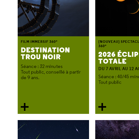
FILM IMMERSIF 360°
[NOUVEAU] SPECTAC
360°
DESTINATION
2026 ÉCLI
TROU NOIR
TOTALE
Séance : 32 minutes
DU 7 AVRIL AU 12 
Tout public, conseillé à partir
Séance : 40/45 min
de 9 ans.
Tout public