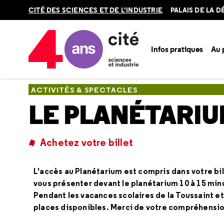
Retour
CITÉ DES SCIENCES ET DE L'INDUSTRIE
PALAIS DE LA 
en
haut
Infos pratiques
Au
Accueil
Au programme
Activités & spectacles
Le Planét
ACTIVITÉS & SPECTACLES
LE PLANÉTARI
Achetez votre billet
L'accès au Planétarium est compris dans votre bil
vous présenter devant le planétarium 10 à 15 min
Pendant les vacances scolaires de la Toussaint et
places disponibles. Merci de votre compréhensio