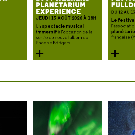
PLANETARIUM
FULLD
EXPERIENCE
DU 12 AU 1
JEUDI 13 AOÛT 2026 À 18H
Le festiva
spectacle musical
l’associati
Un
planétari
immersif
à l'occasion de la
française (A
sortie du nouvel album de
Phoebe Bridgers !