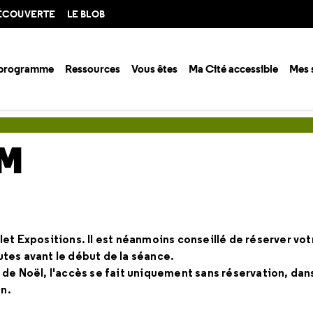
DÉCOUVERTE
LE BLOB
 programme
Ressources
Vous êtes
Ma Cité accessible
Mes 
arium
UM
let Expositions. Il est néanmoins conseillé de réserver vo
utes avant le début de la séance.
 de Noël, l'accès se fait uniquement sans réservation, dans
n.