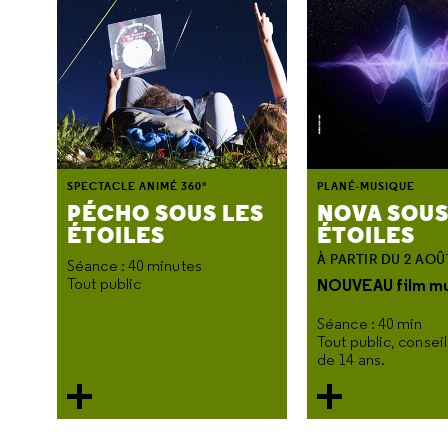
SPECTACLE ANIMÉ 360°
PLANÉ-MUSIQUE
PÉCHO SOUS LES
NOVA SOUS
ÉTOILES
ÉTOILES
À PARTIR DU 2 AOÛ
Séance : 40 minutes
Tout public
NOUVEAU film mu
Séance : 40 min
Tout public, conseill
de 14 ans.