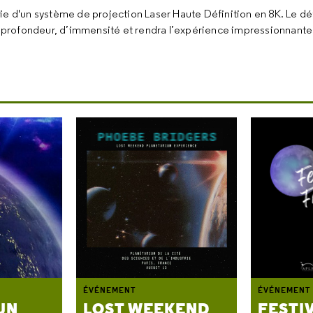
e d'un système de projection Laser Haute Définition en 8K. Le déta
profondeur, d’immensité et rendra l’expérience impressionnante.
ÉVÉNEMENT
ÉVÉNEMENT
UN
LOST WEEKEND
FESTI