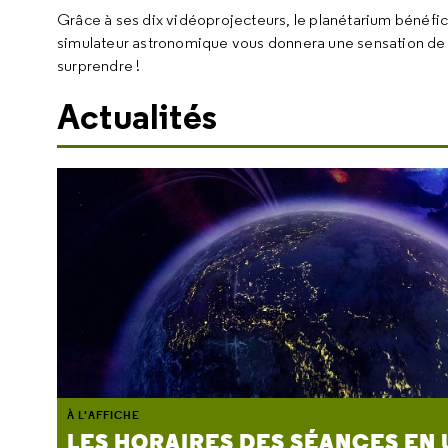
Grâce à ses dix vidéoprojecteurs, le planétarium bénéfici
simulateur astronomique vous donnera une sensation de 
surprendre !
Actualités
À L'AFFICHE
LES HORAIRES DES SÉANCES EN 