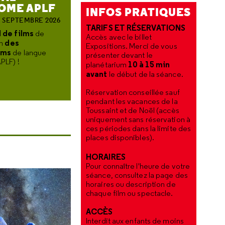
OME APLF
INFOS PRATIQUES
3 SEPTEMBRE 2026
TARIFS ET RÉSERVATIONS
l de films
de
Accès avec le billet
des
on
Expositions. Merci de vous
ums
de langue
présenter devant le
PLF) !
10 à 15 min
planétarium
avant
le début de la séance.
Réservation conseillée sauf
pendant les vacances de la
Toussaint et de Noël (accès
uniquement sans réservation à
ces périodes dans la limite des
places disponibles).
HORAIRES
Pour connaître l'heure de votre
séance, consultez la page des
horaires ou description de
chaque film ou spectacle.
ACCÈS
Interdit aux enfants de moins