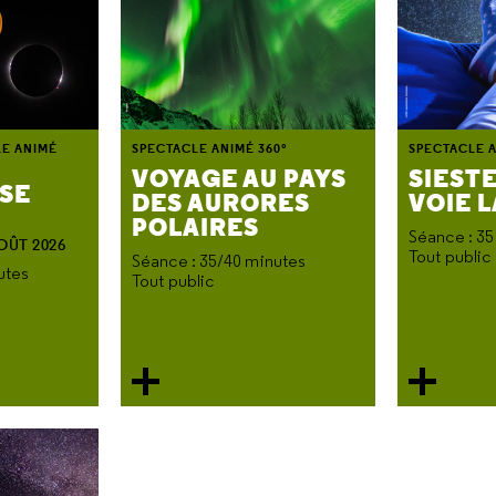
LE ANIMÉ
SPECTACLE ANIMÉ 360°
SPECTACLE A
VOYAGE AU PAYS
SIESTE
PSE
DES AURORES
VOIE 
POLAIRES
Séance : 35
AOÛT 2026
Tout public
Séance : 35/40 minutes
utes
Tout public