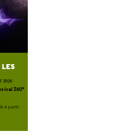
 LES
T 2026
sical 360°
é à partir