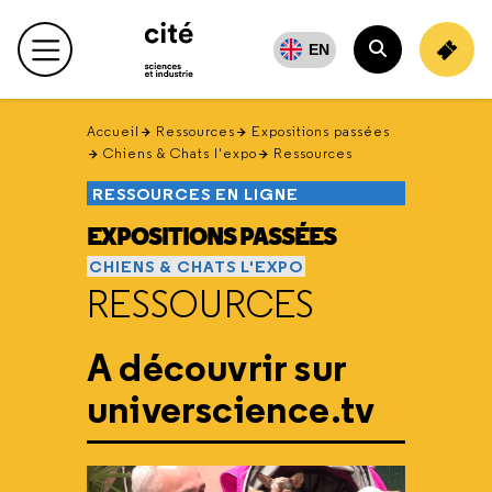
Retour
en
EN
Menu principal
haut
Rechercher
Accueil
Ressources
Expositions passées
Chiens & Chats l'expo
Ressources
RESSOURCES EN LIGNE
EXPOSITIONS PASSÉES
CHIENS & CHATS L'EXPO
RESSOURCES
A découvrir sur
universcience.tv