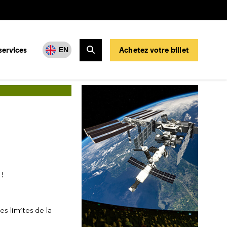
services
Achetez votre billet
EN
Rechercher
!
es limites de la