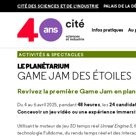
Retour
CITÉ DES SCIENCES ET DE L'INDUSTRIE
PALAIS DE LA 
en
haut
Infos pratiques
Au
Accueil
Au programme
Activités & spectacles
Le Planét
ACTIVITÉS & SPECTACLES
LE PLANÉTARIUM
GAME JAM DES ÉTOILES
Revivez la première Game Jam en plan
48 heures
24 candida
Du 4 au 6 avril 2025, pendant
, les
Concevoir un jeu vidéo ou une expérience immersiv
Utilisant le moteur de jeu 3D temps réel
Unreal Engine 5
, 
technologie Fulldome, du rendu temps réel et des intera