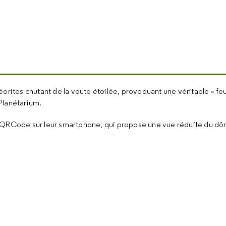
orites chutant de la voute étoilée, provoquant une véritable « feu
Planétarium.
n QRCode sur leur smartphone, qui propose une vue réduite du dô