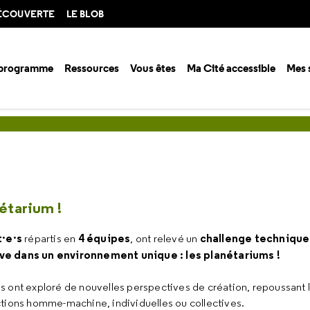
DÉCOUVERTE
LE BLOB
 programme
Ressources
Vous êtes
Ma Cité accessible
Mes 
arium
Game Jam des étoiles
étarium !
t·e·s
4 équipes
challenge technique
répartis en
, ont relevé un
e dans un environnement unique : les planétariums !
ils ont exploré de nouvelles perspectives de création, repoussant l
ctions homme-machine, individuelles ou collectives.