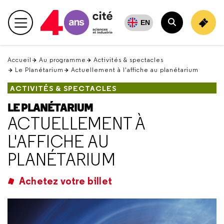
Retour
en
EN
Menu principal
haut
Rechercher
Accueil
Au programme
Activités & spectacles
Le Planétarium
Actuellement à l'affiche au planétarium
ACTIVITÉS & SPECTACLES
LE PLANÉTARIUM
ACTUELLEMENT À
L'AFFICHE AU
PLANÉTARIUM
Achetez votre billet