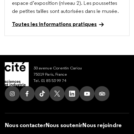
espace d’exposition (niveau 2). Les poussettes
de petites tailles sont autorisées dans le musée.
Toutes les informations pratiques
30 avenue Corentin Cariou
75019 Paris, France
Tel. 01 85 53 99 74
Suivez nous sur Instagram
Suivez nous sur Facebook
Suivez nous sur Tik Tok
Suivez nous sur X
Suivez nous sur LinkedIn
Suivez nous sur Yout
Suivez nous su
Nous contacter
Nous soutenir
Nous rejoindre