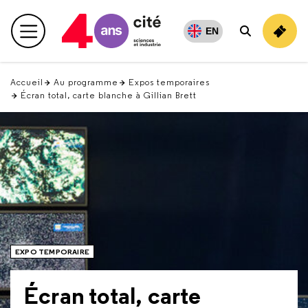
Retour
en
EN
Menu principal
Rechercher
haut
Accueil
Au programme
Expos temporaires
Écran total, carte blanche à Gillian Brett
EXPO TEMPORAIRE
Écran total, carte