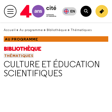
Retour
en
EN
Menu principal
haut
Rechercher
Accueil
Au programme
Bibliothèque
Thématiques
AU PROGRAMME
BIBLIOTHÈQUE
THÉMATIQUES
CULTURE ET ÉDUCATION
SCIENTIFIQUES