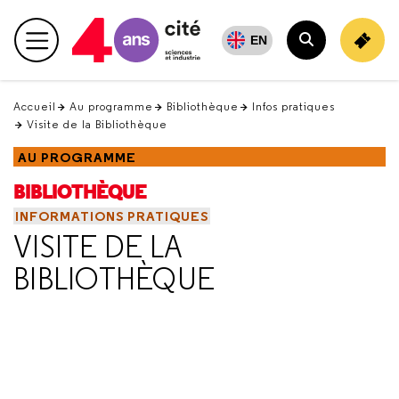
Retour
en
EN
Menu principal
haut
Rechercher
Accueil
Au programme
Bibliothèque
Infos pratiques
Visite de la Bibliothèque
AU PROGRAMME
BIBLIOTHÈQUE
INFORMATIONS PRATIQUES
VISITE DE LA
BIBLIOTHÈQUE