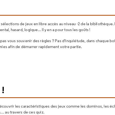
sélections de jeux en libre accès au niveau -2 de la bibliothèque.
ntal, hasard, logique... Il y en a pour tous les goûts !
pas vous souvenir des règles ? Pas d'inquiétude, dans chaque boî
rnies afin de démarrer rapidement votre partie.
 !
couvrir les caractéristiques des jeux comme les dominos, les éch
… au travers de ces quiz.