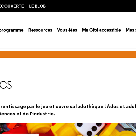
DÉCOUVERTE
LE BLOB
 programme
Ressources
Vous êtes
Ma Cité accessible
Mes 
ECS
rentissage par le jeu et ouvre sa ludothèque ! Ados et ad
iences et de l'industrie.