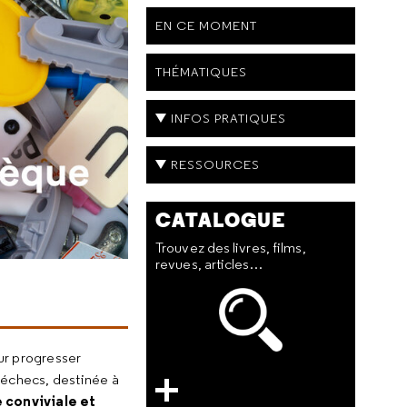
EN CE MOMENT
THÉMATIQUES
INFOS PRATIQUES
RESSOURCES
CATALOGUE
Trouvez des livres, films,
revues, articles…
our progresser
d'échecs, destinée à
 conviviale et