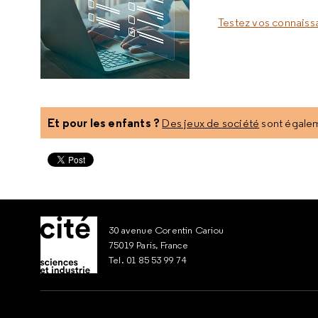
Testez vos connaiss
Et pour les enfants ?
Des jeux de société
sont égaleme
30 avenue Corentin Cariou
75019 Paris, France
Tel. 01 85 53 99 74