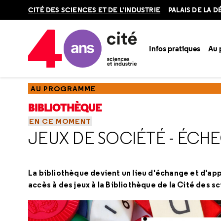
Retour
CITÉ DES SCIENCES ET DE L'INDUSTRIE
PALAIS DE LA 
en
haut
Infos pratiques
Au
Accueil
Au programme
Bibliothèque
En ce moment
AU PROGRAMME
BIBLIOTHÈQUE
EN CE MOMENT
JEUX DE SOCIÉTÉ - ÉCH
La bibliothèque devient un lieu d'échange et d'app
accès à des jeux à la Bibliothèque de la Cité des sc