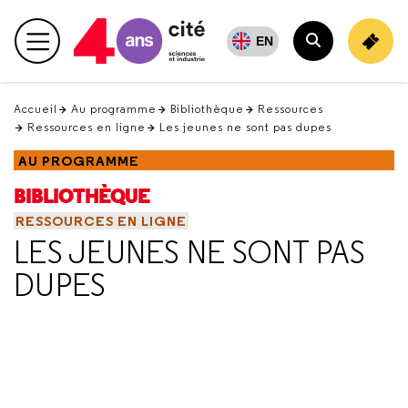
Retour
en
EN
Menu principal
haut
Rechercher
Accueil
Au programme
Bibliothèque
Ressources
Ressources en ligne
Les jeunes ne sont pas dupes
AU PROGRAMME
BIBLIOTHÈQUE
RESSOURCES EN LIGNE
LES JEUNES NE SONT PAS
DUPES