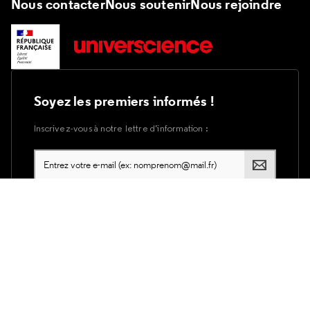
Nous contacter
Nous soutenir
Nous rejoindre
Soyez les premiers informés !
Inscrivez-vous à notre lettre d’information :
Plan du site
Accessibilité du site internet
Accessibilité : partiellement conforme
Mentions légales
Utilisation des cookies
Politique de confidentialité d'Universcience