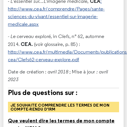
CEA
-
L’essentiel sur…L’imagerie médicale
,
:
http://www.cea.fr/comprendre/Pages/sante-
sciences-du-vivant/essentiel-sur-imagerie-
medicale.aspx
- Le cerveau exploré,
in
Clefs
, n° 62, automne
CEA.
2014.
(voir glossaire, p. 85) :
http://www.cea.fr/multimedia/Documents/publications/
cea/Clefs62-cerveau-explore.pdf
Date de création :
avril 2018
; Mise à jour
: avril
2023
Plus de questions sur :
JE SOUHAITE COMPRENDRE LES TERMES DE MON
COMPTE-RENDU D’IRM
Que veulent dire les termes de mon compte