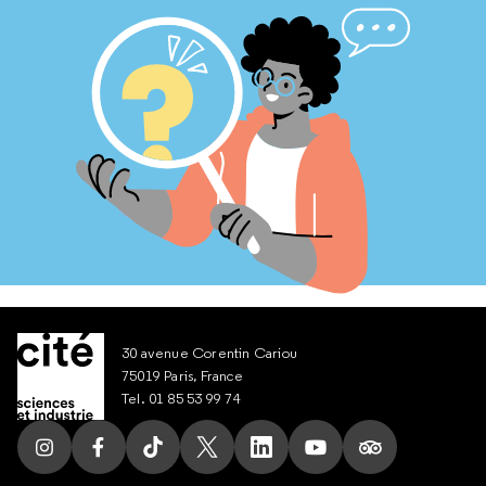
30 avenue Corentin Cariou
75019 Paris, France
Tel. 01 85 53 99 74
Suivez nous sur Instagram
Suivez nous sur Facebook
Suivez nous sur Tik Tok
Suivez nous sur X
Suivez nous sur LinkedIn
Suivez nous sur Yout
Suivez nous su