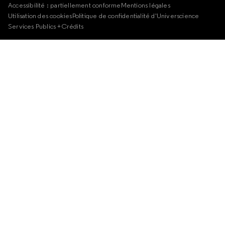
Accessibilité : partiellement conforme
Mentions légales
Utilisation des cookies
Politique de confidentialité d'Universcience
Services Publics +
Crédits