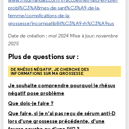
www.msdmanuals.com/fr/accueil/les-faits-en-bref-
probl%C3%A8mes-de-sant%C3%A9-de-la-
femme/complications-de-la-
grossesse/incompatibilit%C3%A9-rh%C3%A9sus
Date de création :
mai 2024
Mise à jour:
novembre
2025
Plus de questions sur :
DE RHÉSUS NÉGATIF, JE CHERCHE DES
INFORMATIONS SUR MA GROSSESSE
Je souhaite comprendre pourquoi le rhésus
négatif pose problème
Que dois-je faire ?
Que faire, si je n’ai pas reçu de sérum anti-D
lors d’une grossesse précédente, d’une
fausse couche ou d’une IVG ?