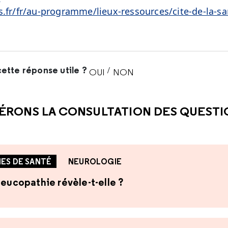
s.fr/fr/au-programme/lieux-ressources/cite-de-la-sa
ette réponse utile ?
/
OUI
NON
CETTE RÉPONSE M'A ÉTÉ UTI
CETTE RÉPONSE NE M'A 
ÉRONS LA CONSULTATION DES QUEST
ES DE SANTÉ
NEUROLOGIE
leucopathie révèle-t-elle ?