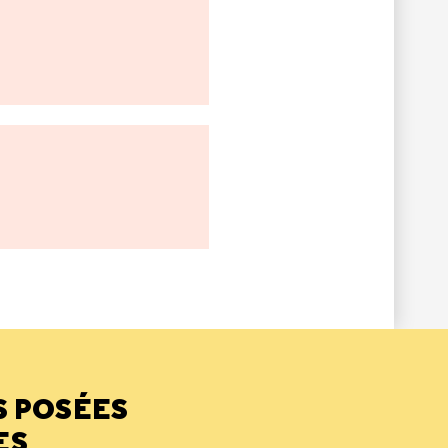
S POSÉES
ES