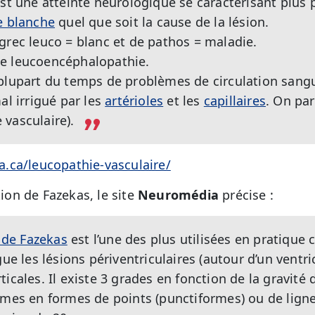
est une atteinte neurologique se caractérisant plus
e blanche
quel que soit la cause de la lésion.
grec leuco = blanc et de pathos = maladie.
e leucoencéphalopathie.
plupart du temps de problèmes de circulation sangu
al irrigué par les
artérioles
et les
capillaires
. On par
vasculaire).
.ca/leucopathie-vasculaire/
tion de Fazekas, le site
Neuromédia
précise :
n de Fazekas
est l’une des plus utilisées en pratique 
gue les lésions périventriculaires (autour d’un ventri
icales. Il existe 3 grades en fonction de la gravité 
imes en formes de points (punctiformes) ou de lignes