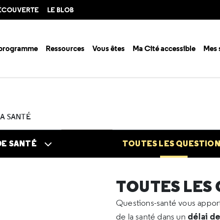
DÉCOUVERTE
LE BLOB
 programme
Ressources
Vous êtes
Ma Cité accessible
Mes 
n santé ?
Questions santé
Toutes les questions
2023
12
En savo
LA SANTÉ
DE SANTÉ
TOUTES LES QUESTIO
TOUTES LES
Questions-santé vous appo
délai d
de la santé dans un