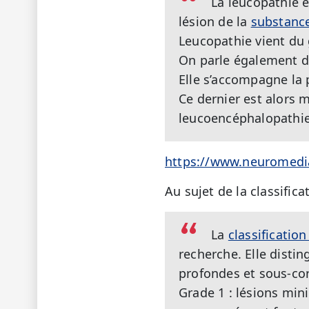
La leucopathie 
lésion de la
substanc
Leucopathie vient du 
On parle également d
Elle s’accompagne la 
Ce dernier est alors m
leucoencéphalopathie 
https://www.neuromedia
Au sujet de la classifica
La
classificatio
recherche. Elle distin
profondes et sous-cort
Grade 1 : lésions min