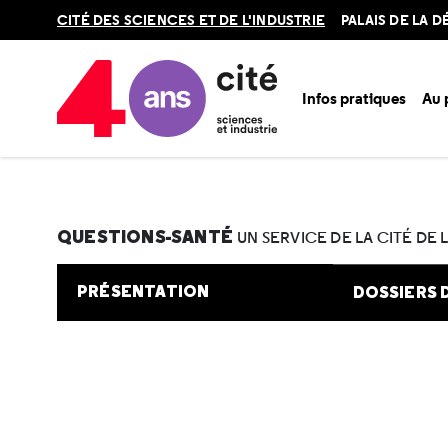
Retour
CITÉ DES SCIENCES ET DE L'INDUSTRIE
PALAIS DE LA 
en
haut
Infos pratiques
Au
Accueil
Au programme
Cité de la santé
Une question e
QUESTIONS-SANTÉ
UN SERVICE DE LA CITÉ DE 
PRÉSENTATION
DOSSIERS 