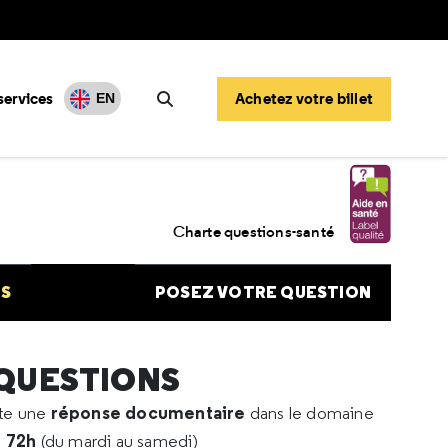
services
Achetez votre billet
EN
Rechercher
ir plus sur la leucopathie
Charte questions-santé
NS
POSEZ VOTRE QUESTION
 QUESTIONS
réponse documentaire
rte une
dans le domaine
e 72h
(du mardi au samedi)