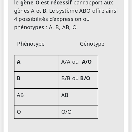
le
gène O est récessif
par rapport aux
gènes A et B.
Le système ABO offre ainsi
4 possibilités d’expression ou
phénotypes : A, B, AB, O.
Phénotype Génotype
A
A/A ou
A/O
B
B/B ou
B/O
AB
AB
O
O/O