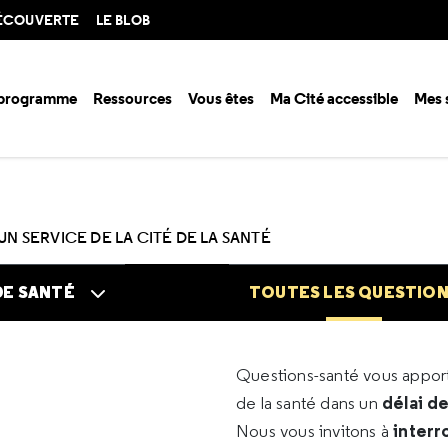
DÉCOUVERTE
LE BLOB
 programme
Ressources
Vous êtes
Ma Cité accessible
Mes 
n santé ?
Questions santé
Toutes les questions
UN SERVICE DE LA CITÉ DE LA SANTÉ
DE SANTÉ
TOUTES LES QUESTIO
Questions-santé vous appo
délai d
de la santé dans un
interr
Nous vous invitons à