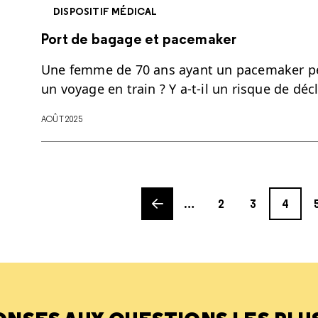
DISPOSITIF MÉDICAL
Port de bagage et pacemaker
Une femme de 70 ans ayant un pacemaker pe
un voyage en train ? Y a-t-il un risque de décl
AOÛT 2025
Previous page
Page
Page
Page
Pa
…
2
3
4