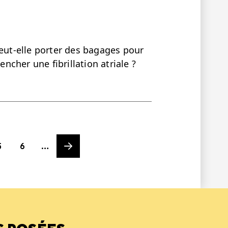
ut-elle porter des bagages pour
encher une fibrillation atriale ?
ge
Page
Next page
5
6
…