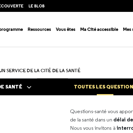
DÉCOUVERTE
LE BLOB
 programme
Ressources
Vous êtes
Ma Cité accessible
Mes 
n santé ?
Questions santé
Toutes les questions
UN SERVICE DE LA CITÉ DE LA SANTÉ
DE SANTÉ
TOUTES LES QUESTIO
Questions-santé vous appo
délai d
de la santé dans un
interr
Nous vous invitons à