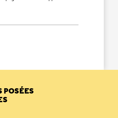
age
S POSÉES
ES