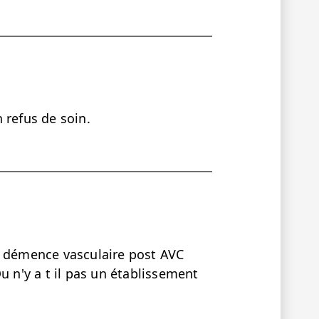
 refus de soin.
e démence vasculaire post AVC
u n'y a t il pas un établissement