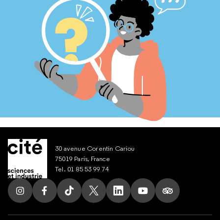
30 avenue Corentin Cariou
75019 Paris, France
Tel. 01 85 53 99 74
Suivez nous sur Instagram
Suivez nous sur Facebook
Suivez nous sur Tik Tok
Suivez nous sur X
Suivez nous sur LinkedIn
Suivez nous sur Yout
Suivez nous su