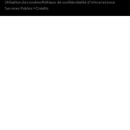
Utilisation des cookies
Politique de confidentialité d'Universcience
Services Publics +
Crédits