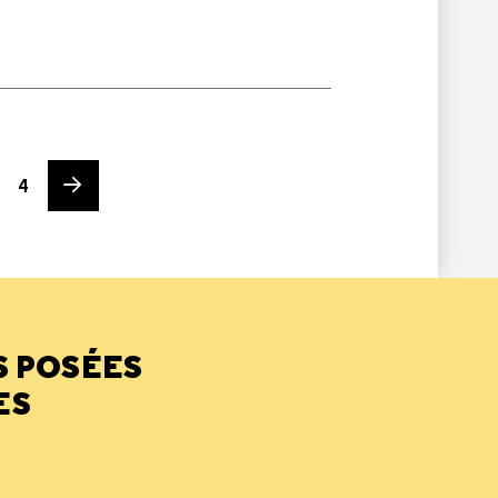
Page
Next page
4
S POSÉES
ES