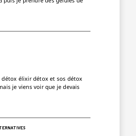
uis je prendre des gélules de
e détox élixir détox et sos détox
mais je viens voir que je devais
TERNATIVES