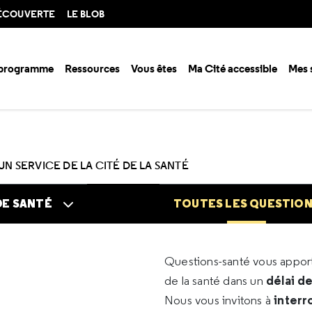
DÉCOUVERTE
LE BLOB
 programme
Ressources
Vous êtes
Ma Cité accessible
Mes 
n santé ?
Questions santé
Toutes les questions
UN SERVICE DE LA CITÉ DE LA SANTÉ
DE SANTÉ
TOUTES LES QUESTIO
Questions-santé vous appo
délai d
de la santé dans un
interr
Nous vous invitons à