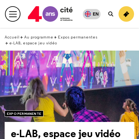
Retour
en
EN
Menu principal
Rechercher
haut
Accueil
Au programme
Expos permanentes
e-LAB, espace jeu vidéo
EXPO PERMANENTE
e-LAB, espace jeu vidéo