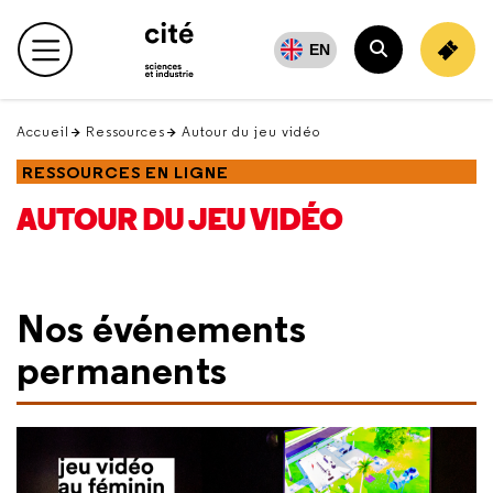
Retour
en
EN
Menu principal
haut
Rechercher
Accueil
Ressources
Autour du jeu vidéo
RESSOURCES EN LIGNE
AUTOUR DU JEU VIDÉO
Nos événements
permanents