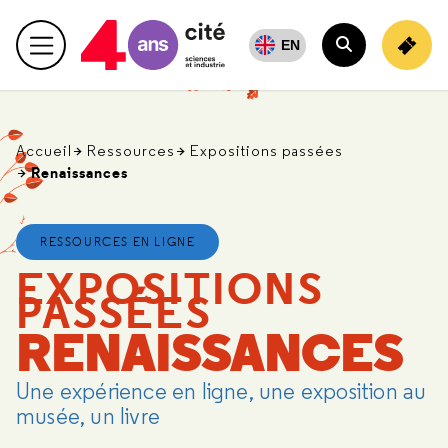
Retour
EN
Menu principal
en
Rechercher
haut
Accueil
Ressources
Expositions passées
Renaissances
RESSOURCES EN LIGNE
EXPOSITIONS
PASSÉES
RENAISSANCES
Une expérience en ligne, une exposition au
musée, un livre