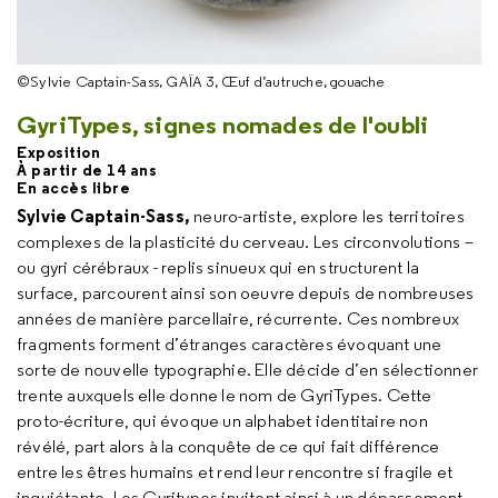
©Sylvie Captain-Sass, GAÏA 3, Œuf d’autruche, gouache
GyriTypes, signes nomades de l'oubli
Exposition
À partir de 14 ans
En accès libre
Sylvie Captain-Sass,
neuro-artiste, explore les territoires
complexes de la plasticité du cerveau. Les circonvolutions –
ou gyri cérébraux - replis sinueux qui en structurent la
surface, parcourent ainsi son oeuvre depuis de nombreuses
années de manière parcellaire, récurrente. Ces nombreux
fragments forment d’étranges caractères évoquant une
sorte de nouvelle typographie. Elle décide d’en sélectionner
trente auxquels elle donne le nom de GyriTypes. Cette
proto-écriture, qui évoque un alphabet identitaire non
révélé, part alors à la conquête de ce qui fait différence
entre les êtres humains et rend leur rencontre si fragile et
inquiétante. Les Gyritypes invitent ainsi à un dépassement