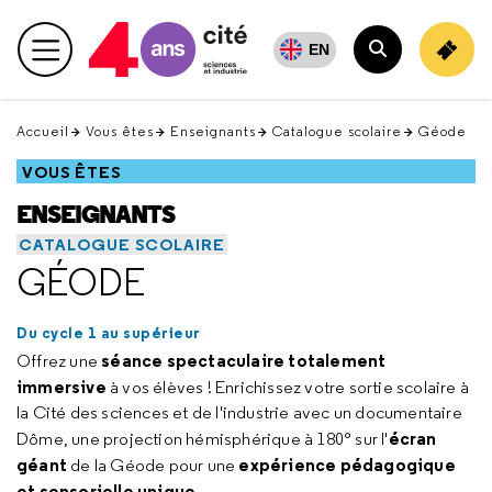
Retour
en
EN
Menu principal
haut
Rechercher
Accueil
Vous êtes
Enseignants
Catalogue scolaire
Géode
VOUS ÊTES
ENSEIGNANTS
CATALOGUE SCOLAIRE
GÉODE
Du cycle 1 au supérieur
séance spectaculaire totalement
Offrez une
immersive
à vos élèves ! Enrichissez votre sortie scolaire à
la Cité des sciences et de l'industrie avec un documentaire
écran
Dôme, une projection hémisphérique à 180° sur l'
géant
expérience pédagogique
de la Géode pour une
et sensorielle unique
.