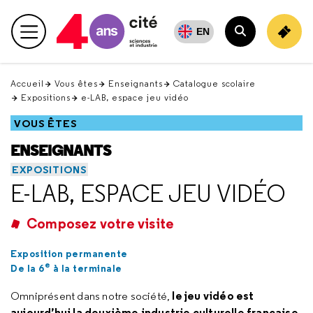
Retour
en
EN
Menu principal
haut
Rechercher
Accueil
Vous êtes
Enseignants
Catalogue scolaire
Expositions
e-LAB, espace jeu vidéo
VOUS ÊTES
ENSEIGNANTS
EXPOSITIONS
E-LAB, ESPACE JEU VIDÉO
Composez votre visite
Exposition permanente
e
De la 6
à la terminale
le jeu vidéo est
Omniprésent dans notre société,
aujourd’hui la deuxième industrie culturelle française
.