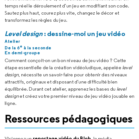
temps réel le déroulement d’un jeu en modifiant son code.
Sautez plus haut, courez plus vite, changez le décor et
transformez les règles du jeu.
Level design
: dessine-moi un jeu vidéo
Atelier
e
De la 6
à la seconde
En demi-groupe
Comment conçoit-on un bon niveau de jeu vidéo ? Cette
étape essentielle de la création vidéoludique, appelée
level
design
, nécessite un savoir-faire pour obtenir des niveaux
attractifs, originaux et disposant d’une difficulté bien
équilibrée. Durant cet atelier, apprenez les bases du
level
design
et créez votre premier niveau de jeu vidéo jouable en
ligne.
Ressources pédagogiques
reportage vidéo du Blob
Visionnez un
, le média