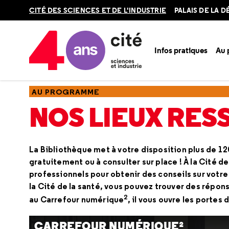
Retour
CITÉ DES SCIENCES ET DE L'INDUSTRIE
PALAIS DE LA 
en
haut
Infos pratiques
Au
Accueil
Au programme
AU PROGRAMME
NOS LIEUX RE
La Bibliothèque met à votre disposition plus de 12
gratuitement ou à consulter sur place ! À la Cité 
professionnels pour obtenir des conseils sur votre
la Cité de la santé, vous pouvez trouver des répon
2
au Carrefour numérique
, il vous ouvre les portes 
CARREFOUR NUMÉRIQUE²