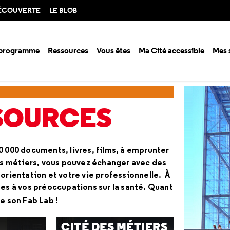
DÉCOUVERTE
LE BLOB
 programme
Ressources
Vous êtes
Ma Cité accessible
Mes 
SSOURCES
0 000 documents, livres, films, à emprunter
des métiers, vous pouvez échanger avec des
 orientation et votre vie professionnelle. À
ses à vos préoccupations sur la santé. Quant
de son Fab Lab !
CITÉ DES MÉTIERS