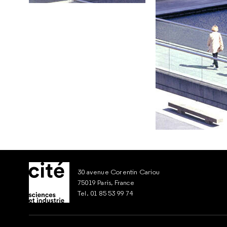
30 avenue Corentin Cariou
75019 Paris, France
Tel. 01 85 53 99 74